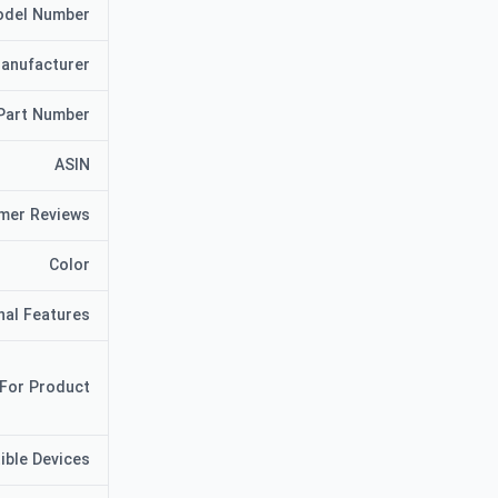
del Number
anufacturer
Part Number
ASIN
mer Reviews
Color
nal Features
 For Product
ible Devices