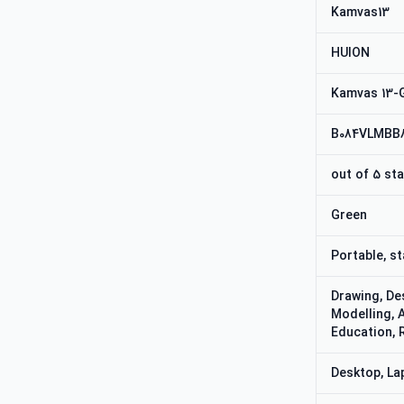
Kamvas13
HUION
Kamvas 13-
B084VLMBB
Green
Portable, st
Drawing, De
Modelling, 
Education,
Desktop, La