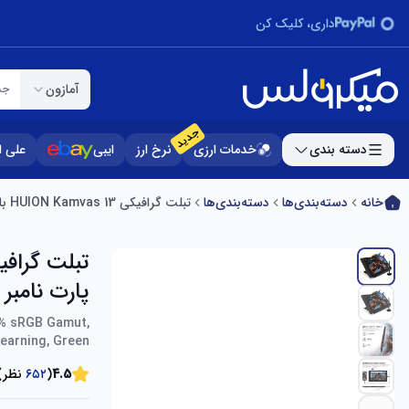
داری، کلیک کن
آمازون
جس
جدید
دسته بندی
خدمات ارزی
نرخ ارز
ایبی
علی 
خانه
دسته‌بندی‌ها
دسته‌بندی‌ها
تبلت گرافیکی HUION Kamvas 13 با صفحه نمایش، 13.3 اینچی پارت نامبر اروپا IP-EU-Kamvas 13-Green-No Stand-GL01+PN05
پارت نامبر اروپا een-No Stand-GL01+PN05
20% sRGB Gamut,
earning, Green
4.5
(
۶۵۲
نظر)