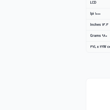
LCD
1000 lpi
13.3 Inches
980 Grams
37L x 22W c