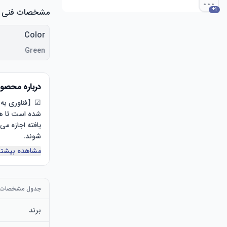
...
+
1
مشخصات فنی
Color
Green
درباره محصو
مشاهده بیشتر
جدول مشخصات
برند