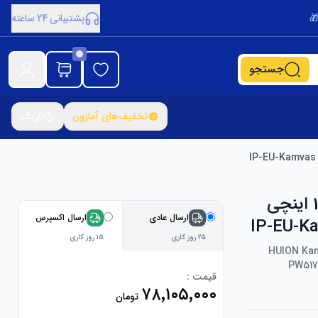
پشتیبانی 24 ساعته
جستجو
تخفیف‌های آمازون
تاریک
تبلت گرافیکی HUION Kamvas 13 با صفحه نمایش، 13.3 اینچی
ارسال عادی
ارسال اکسپرس
۲۵ روز کاری
۱۵ روز کاری
HUION Kam
PW517
قیمت :
۷۸٬۱۰۵٬۰۰۰
تومان