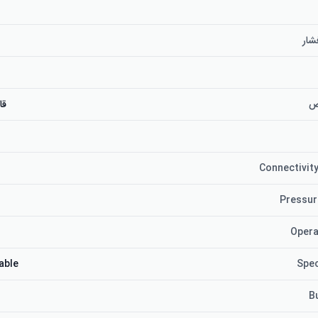
ار
ص
قا
Connectivit
.
Pressur
Opera
able
Spec
B