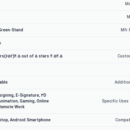
Mo
M
Green-Stand
Mfr 
8
4.54.5 out of 5 stars(652)4.5 out of 5 stars
Custo
able
Additio
signing, E-Signature, 3D
Animation, Gaming, Online
Specific Uses
 Remote Work
ptop, Android Smartphone
Compat