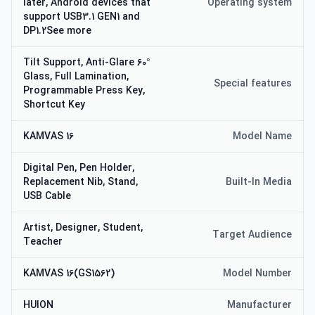
later, Android devices that
Operating system
support USB3.1 GEN1 and
DP1.2See more
60° Tilt Support, Anti-Glare
Glass, Full Lamination,
Special features
Programmable Press Key,
Shortcut Key
KAMVAS 16
Model Name
Digital Pen, Pen Holder,
Replacement Nib, Stand,
Built-In Media
USB Cable
Artist, Designer, Student,
Target Audience
Teacher
KAMVAS 16(GS1562)
Model Number
HUION
Manufacturer