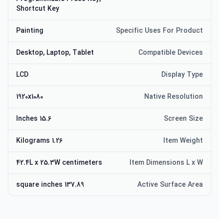
Shortcut Key
Painting
Specific Uses For Product
Desktop, Laptop, Tablet
Compatible Devices
LCD
Display Type
1920x1080
Native Resolution
15.6 Inches
Screen Size
1.26 Kilograms
Item Weight
42.4L x 25.3W centimeters
Item Dimensions L x W
137.89 square inches
Active Surface Area