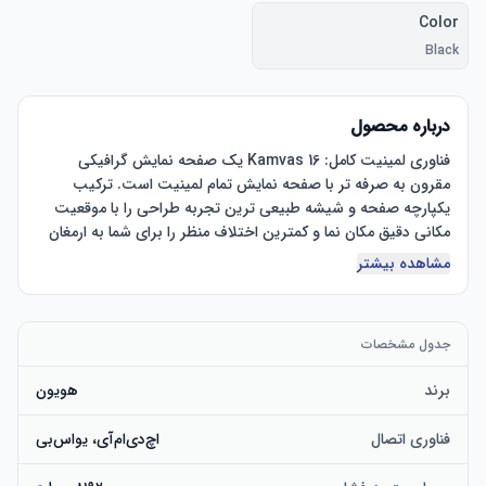
Color
Black
درباره محصول
فناوری لمینیت کامل: Kamvas 16 یک صفحه نمایش گرافیکی 
مقرون به صرفه تر با صفحه نمایش تمام لمینیت است. ترکیب 
یکپارچه صفحه و شیشه طبیعی ترین تجربه طراحی را با موقعیت 
مکانی دقیق مکان نما و کمترین اختلاف منظر را برای شما به ارمغان 
می آورد. فیلم مات ضد تابش از هرگونه انعکاس حواس پرتی 
مشاهده بیشتر
ناخواسته جلوگیری می کند. مانیتور 15.6 اینچی 1920x1080 HD با 
120% وسعت RGB، 16.7 میلیون رنگ و زاویه دید 178 درجه، 
رنگ‌های پر جنب و جوش و تمام جزئیات خلقت شما را به شما ارائه 
جدول مشخصات
برند
هویون
HUION Kamvas 16 2021 تقریباً مشابه Kamvas 13 است، اما یک 
کابل USB-C به USB-C با امکانات کامل در بسته بندی وجود دارد، 
فناوری اتصال
اچ‌دی‌ام‌آی، یو‌اس‌بی
خوش آمدید از آن لذت ببرید! لطفاً اگر در مورد محصولات ما سؤالی 