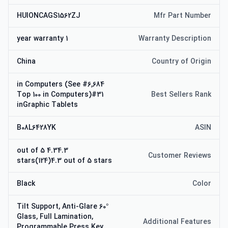
HUIONCAGS1562ZJ
Mfr Part Number
1 year warranty
Warranty Description
China
Country of Origin
#6,684 in Computers (See
Top 100 in Computers)#31
Best Sellers Rank
inGraphic Tablets
B08L6428YK
ASIN
4.34.3 out of 5
Customer Reviews
stars(124)4.3 out of 5 stars
Black
Color
60° Tilt Support, Anti-Glare
Glass, Full Lamination,
Additional Features
Programmable Press Key,