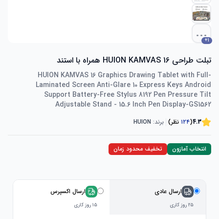
...
+
1
تبلت طراحی HUION KAMVAS 16 همراه با استند
HUION KAMVAS 16 Graphics Drawing Tablet with Full-
Laminated Screen Anti-Glare 10 Express Keys Android
Support Battery-Free Stylus 8192 Pen Pressure Tilt
Adjustable Stand - 15.6 Inch Pen Display-GS1562
4.3
(
۱۲۴
نظر)
برند:
HUION
انتخاب آمازون
تخفیف محدود زمان
ارسال عادی
ارسال اکسپرس
۲۵ روز کاری
۱۵ روز کاری