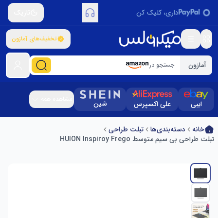
داری، کلیک کن
تاریک
تخفیف‌های آمازون
آمازون
جستجو در
مشاهده همه
شین
ایبی
علی اکسپرس
خانه
دسته‌بندی‌ها
تبلت طراحی
تبلت طراحی بی سیم متوسط ​​HUION Inspiroy Frego