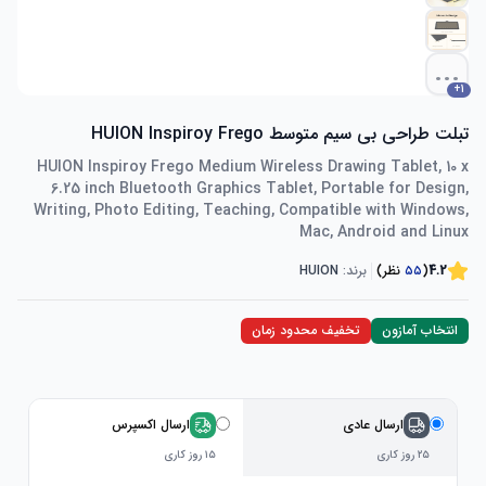
...
+
1
تبلت طراحی بی سیم متوسط ​​HUION Inspiroy Frego
HUION Inspiroy Frego Medium Wireless Drawing Tablet, 10 x
6.25 inch Bluetooth Graphics Tablet, Portable for Design,
Writing, Photo Editing, Teaching, Compatible with Windows,
Mac, Android and Linux
4.2
(
۵۵
نظر)
برند:
HUION
انتخاب آمازون
تخفیف محدود زمان
ارسال عادی
ارسال اکسپرس
۲۵ روز کاری
۱۵ روز کاری