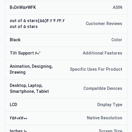
B0D8W56WFK
ASIN
4.24.2 out of 5 stars(55)4.2
Customer Reviews
out of 5 stars
Black
Color
60° Tilt Support
Additional Features
Animation, Designing,
Specific Uses For Product
Drawing
Desktop, Laptop,
Compatible Devices
Smartphone, Tablet
LCD
Display Type
2560x1600
Native Resolution
10 Inches
Screen Size