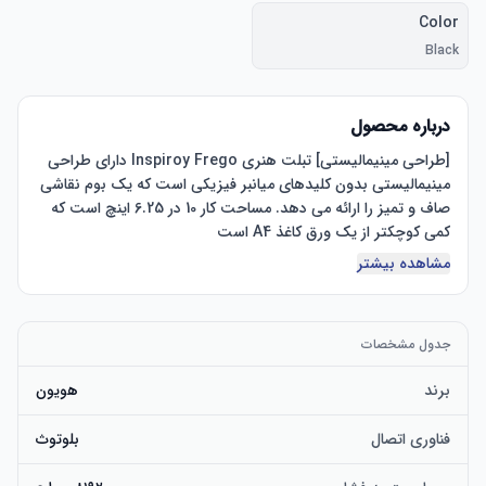
Color
Black
درباره محصول
[طراحی مینیمالیستی] تبلت هنری Inspiroy Frego دارای طراحی 
مینیمالیستی بدون کلیدهای میانبر فیزیکی است که یک بوم نقاشی 
صاف و تمیز را ارائه می دهد. مساحت کار 10 در 6.25 اینچ است که 
مشاهده بیشتر
[اتصال انعطاف پذیر] تبلت طراحی Inspiroy Frego برای رایانه را 
می توان از طریق بلوتوث یا مستقیماً با استفاده از کابل USB-C 
متصل کرد. علاوه بر این، عمر باتری قدرتمندی دارد که می تواند در 
جدول مشخصات
2.5 ساعت به طور کامل شارژ شود و تا 24 ساعت استفاده را فراهم 
برند
هویون
[PenTech 3.0+] تبلت هنری دیجیتال Inspiroy Frego با قلم 
فناوری اتصال
بلوتوث
باریک PW550S عرضه می‌شود که دارای قطر 9.5 میلی‌متر و فاصله 
انقباض 0.4 میلی‌متری برای طراحی جامد است. علاوه بر این، دو 