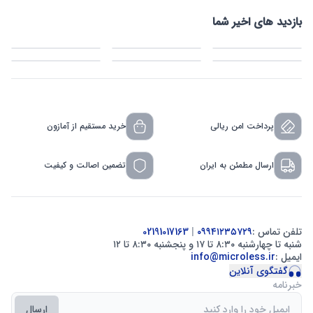
بازدید های اخیر شما
پرداخت امن ریالی
خرید مستقیم از آمازون
ارسال مطمئن به ایران
تضمین اصالت و کیفیت
تلفن تماس :
۰۹۹۴۱۲۳۵۷۲۹
|
02191017163
شنبه تا چهارشنبه ۸:۳۰ تا ۱۷ و پنجشنبه ۸:۳۰ تا ۱۲
ایمیل :
info@microless.ir
گفتگوی آنلاین
خبرنامه
ارسال