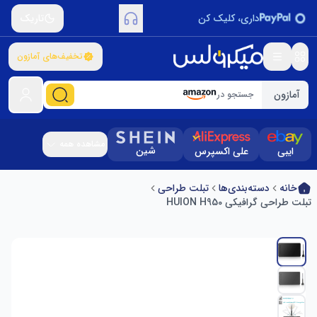
داری، کلیک کن
تاریک
تخفیف‌های آمازون
آمازون
جستجو در
مشاهده همه
شین
ایبی
علی اکسپرس
خانه
دسته‌بندی‌ها
تبلت طراحی
تبلت طراحی گرافیکی HUION H950