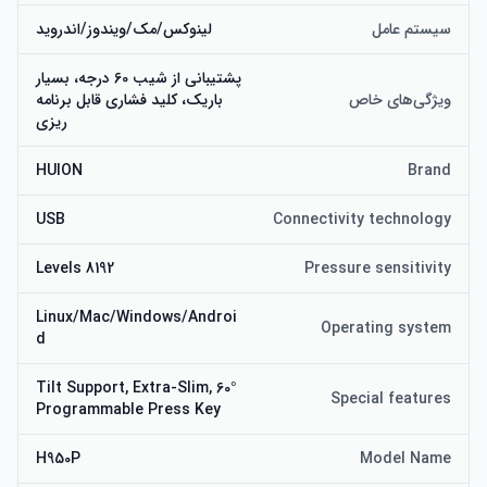
سیستم عامل
لینوکس/مک/ویندوز/اندروید
8192 Levels Pressure: Huion H950P drawing tablet 
پشتیبانی از شیب 60 درجه، بسیار
provides you with a highly responsive and natural 
ویژگی‌های خاص
باریک، کلید فشاری قابل برنامه
feeling with 8192 levels of pen pressure sensitivity, 
ریزی
HUION
Brand
8 کلید اکسپرس که در زمان شما صرفه جویی می کند و کارایی کار 
شما را بهبود می بخشد. یک سال گارانتی و ارائه دوستانه برای هر 
USB
Connectivity technology
8192 Levels
Pressure sensitivity
ناحیه فعال: ناحیه کاری 8.7×5.4 اینچ فضای کافی برای کار را در 
اختیار کاربر قرار می دهد. ابعاد: 320.8 x 188.8 x 8 میلی متر، تبلت 
Linux/Mac/Windows/Androi
را می توان به راحتی حمل کرد.
Operating system
d
60° Tilt Support, Extra-Slim,
Special features
Programmable Press Key
H950P
Model Name