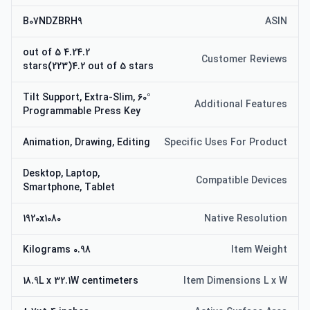
B07NDZBRH9
ASIN
4.24.2 out of 5
Customer Reviews
stars(223)4.2 out of 5 stars
60° Tilt Support, Extra-Slim,
Additional Features
Programmable Press Key
Animation, Drawing, Editing
Specific Uses For Product
Desktop, Laptop,
Compatible Devices
Smartphone, Tablet
1920x1080
Native Resolution
0.98 Kilograms
Item Weight
18.9L x 32.1W centimeters
Item Dimensions L x W