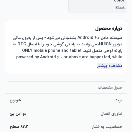
Color
Black
درباره محصول
سیستم عامل Android 6.0 پشتیبانی می‌شود - پس از به‌روزرسانی 
درایور HUION، می‌توانید به راحتی گوشی خود را با اتصال OTG به 
رایانه لوحی متصل کنید. ONLY mobile phone and tablet 
powered by Android 6.0 or above are supported, while 
iPhone and iPad are NOT at the moment.It is 
مشاهده بیشتر
Compatible with Windows, Mac OS systems and 
mainstream digital art software: Adobe Photoshop, 
Illustrator, Corel Painter, Manga Studio, Clip Studio, 
جدول مشخصات
برند
هویون
PW100: بدون نیاز به استفاده از باتری و قلم قابل شارژ. به کاربران 
اجازه می دهد بدون محدودیت کار کنند. Tilt function(if you 
فناوری اتصال
یو اس بی
want to use it, please contact us to upgrade the 
firmware): Newly added tilt recognition in H950P can 
حساسیت به فشار
۸۱۹۲ سطح
help you to create more natural strokes in applications 