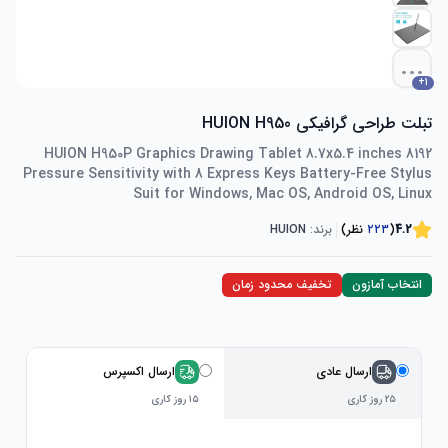
...
+
1
تبلت طراحی گرافیکی HUION H950
HUION H950P Graphics Drawing Tablet 8.7x5.4 inches 8192
Pressure Sensitivity with 8 Express Keys Battery-Free Stylus
Suit for Windows, Mac OS, Android OS, Linux
4.2
(
۲۲۳
نظر)
برند:
HUION
انتخاب آمازون
تخفیف محدود زمان
ارسال عادی
ارسال اکسپرس
۲۵ روز کاری
۱۵ روز کاری