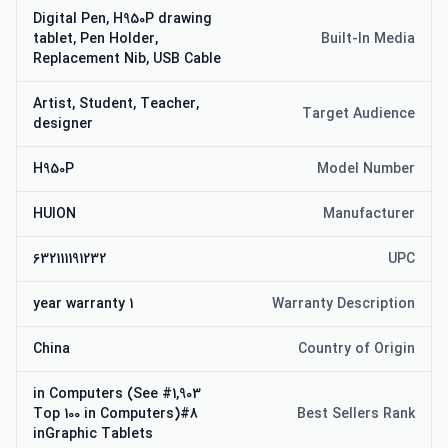
Digital Pen, H950P drawing
tablet, Pen Holder,
Built-In Media
Replacement Nib, USB Cable
Artist, Student, Teacher,
Target Audience
designer
H950P
Model Number
HUION
Manufacturer
632111191232
UPC
1 year warranty
Warranty Description
China
Country of Origin
#1,903 in Computers (See
Top 100 in Computers)#8
Best Sellers Rank
inGraphic Tablets