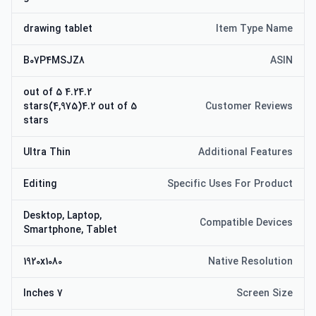
drawing tablet
Item Type Name
B07P4MSJZ8
ASIN
4.24.2 out of 5
stars(4,975)4.2 out of 5
Customer Reviews
stars
Ultra Thin
Additional Features
Editing
Specific Uses For Product
Desktop, Laptop,
Compatible Devices
Smartphone, Tablet
1920x1080
Native Resolution
7 Inches
Screen Size