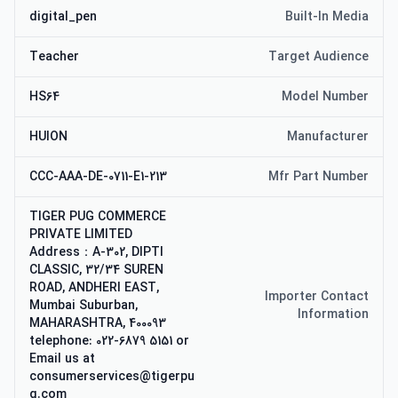
digital_pen
Built-In Media
Teacher
Target Audience
HS64
Model Number
HUION
Manufacturer
CCC-AAA-DE-0711-E1-213
Mfr Part Number
TIGER PUG COMMERCE
PRIVATE LIMITED
Address：A-302, DIPTI
CLASSIC, 32/34 SUREN
ROAD, ANDHERI EAST,
Importer Contact
Mumbai Suburban,
Information
MAHARASHTRA, 400093
telephone: 022-6879 5151 or
Email us at
consumerservices@tigerpu
g.com