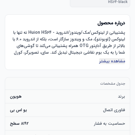
HS64-black
درباره محصول
پشتیبانی از لینوکس/مک/ویندوز/اندروید - Huion HS64 نه تنها با 
لینوکس (اوبونتو)، مک و ویندوز سازگار است، بلکه از اندروید 6.0 یا 
بالاتر از طریق آداپتور OTG همراه پشتیبانی می‌کند تا گوشی‌های 
شما را به یک بوم نقاشی دیجیتال تبدیل کند. سای، تصویرگر، کورل 
دراو، نقاش کورل، کتاب طراحی، استودیو مانگا، نقاشی استودیو 
مشاهده بیشتر
عملکرد قلم پیشرفته - قلم دیجیتال PW100 دارای 8192 سطح 
جدول مشخصات
حساسیت فشار، وضوح قلم 5080LPI و تقریباً بدون تاخیر است که 
دقت و کنترل نهایی را برای شما فراهم می کند. همچنین بدون باتری 
برند
هویون
است و دیگر نیازی به شارژ نیست. دکمه های کناری قلم به شما 
فناوری اتصال
یو اس بی
4 کلید فشاری قابل تنظیم - 4 کلید سریع قابل برنامه ریزی را برای 
حساسیت به فشار
۸۱۹۲ سطح
هر ترکیب میانبری که در درایور Huion ترجیح می دهید تنظیم کنید 
و جریان کار خود را بهینه کنید. همچنین برای کاربران چپ و راست 