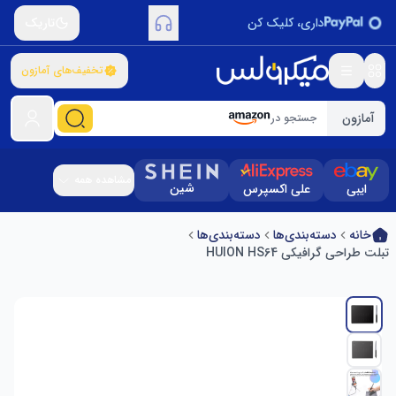
داری، کلیک کن
تاریک
تخفیف‌های آمازون
آمازون
جستجو در
مشاهده همه
شین
ایبی
علی اکسپرس
خانه
دسته‌بندی‌ها
دسته‌بندی‌ها
تبلت طراحی گرافیکی HUION HS64