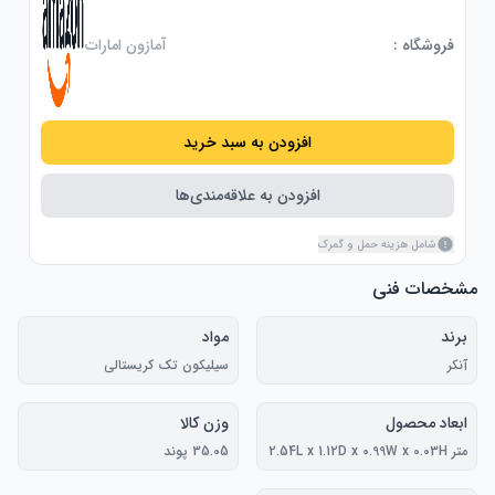
فروشگاه :
آمازون امارات
افزودن به سبد خرید
افزودن به علاقه‌مندی‌ها
شامل هزینه حمل و گمرک
مشخصات فنی
برند
مواد
آنکر
سیلیکون تک کریستالی
ابعاد محصول
وزن کالا
متر 2.54L x 1.12D x 0.99W x 0.03H
35.05 پوند