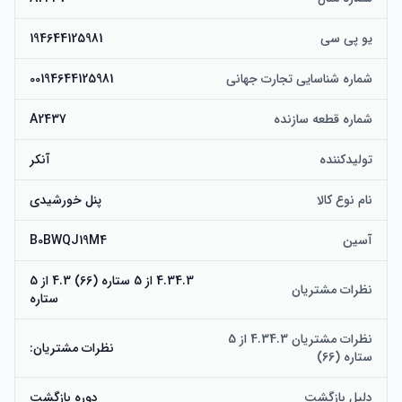
یو پی سی
194644125981
شماره شناسایی تجارت جهانی
00194644125981
شماره قطعه سازنده
A2437
تولیدکننده
آنکر
نام نوع کالا
پنل خورشیدی
آسین
B0BWQJ19M4
4.34.3 از 5 ستاره (66) 4.3 از 5
نظرات مشتریان
ستاره
نظرات مشتریان 4.34.3 از 5
نظرات مشتریان:
ستاره (66)
دلیل بازگشت
دوره بازگشت