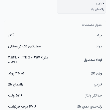
کارایی
راندمان بالا
جدول مشخصات
برند
آنکر
مواد
سیلیکون تک کریستالی
متر 2.54L x 1.12D x 0.99W x
ابعاد محصول
0.03H
وزن کالا
35.05 پوند
کارایی
راندمان بالا
حداکثر ولتاژ
57.6 ولت
رتبه‌بندی دمای بالا
170.6 درجه فارنهایت