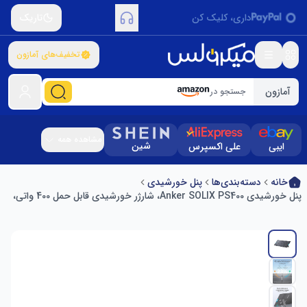
داری، کلیک کن
تاریک
تخفیف‌های آمازون
آمازون
جستجو در
مشاهده همه
شین
ایبی
علی اکسپرس
خانه
دسته‌بندی‌ها
پنل خورشیدی
پنل خورشیدی Anker SOLIX PS400، شارژر خورشیدی قابل حمل 400 واتی،