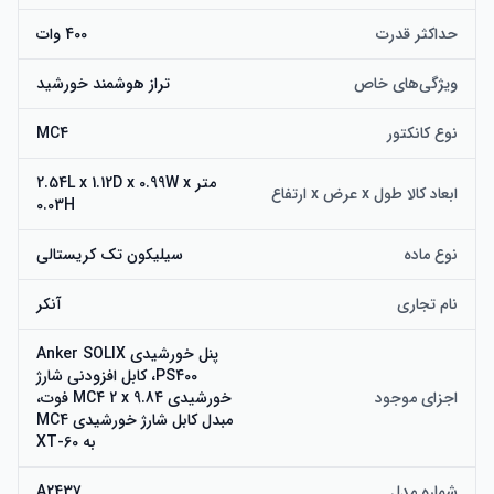
حداکثر قدرت
400 وات
ویژگی‌های خاص
تراز هوشمند خورشید
نوع کانکتور
MC4
متر 2.54L x 1.12D x 0.99W x
ابعاد کالا طول x عرض x ارتفاع
0.03H
نوع ماده
سیلیکون تک کریستالی
نام تجاری
آنکر
پنل خورشیدی Anker SOLIX
PS400، کابل افزودنی شارژ
اجزای موجود
خورشیدی MC4 2 x 9.84 فوت،
مبدل کابل شارژ خورشیدی MC4
به XT-60
شماره مدل
A2437