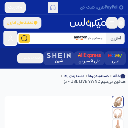
داری، کلیک کن
تاریک
تخفیف‌های آمازون
آمازون
جستجو در
مشاهده همه
شین
ایبی
علی اکسپرس
خانه
دسته‌بندی‌ها
دسته‌بندی‌ها
هدفون بی‌سیم JBL LIVE 770NC - بژ