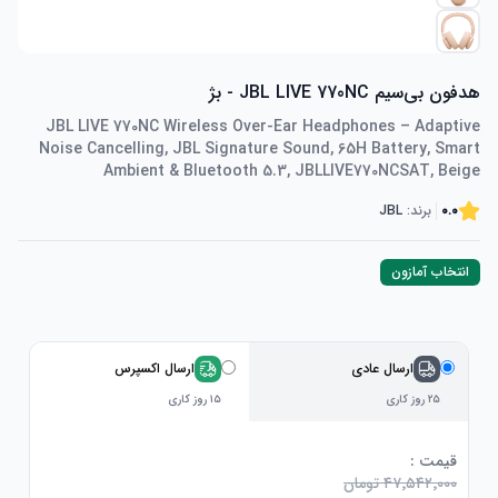
هدفون بی‌سیم JBL LIVE 770NC - بژ
JBL LIVE 770NC Wireless Over-Ear Headphones – Adaptive
Noise Cancelling, JBL Signature Sound, 65H Battery, Smart
Ambient & Bluetooth 5.3, JBLLIVE770NCSAT, Beige
0.0
برند:
JBL
انتخاب آمازون
ارسال عادی
ارسال اکسپرس
۲۵ روز کاری
۱۵ روز کاری
قیمت :
۴۷٬۵۴۲٬۰۰۰ تومان