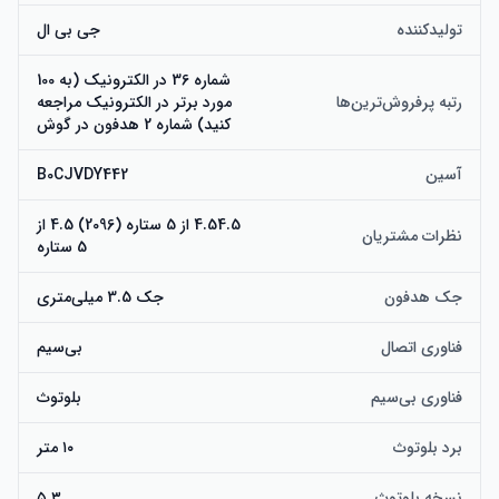
تولیدکننده
جی بی ال
شماره 36 در الکترونیک (به 100
رتبه پرفروش‌ترین‌ها
مورد برتر در الکترونیک مراجعه
کنید) شماره 2 هدفون در گوش
آسین
B0CJVDY442
4.54.5 از 5 ستاره (2096) 4.5 از
نظرات مشتریان
5 ستاره
جک هدفون
جک 3.5 میلی‌متری
فناوری اتصال
بی‌سیم
فناوری بی‌سیم
بلوتوث
برد بلوتوث
۱۰ متر
نسخه بلوتوث
۵.۳