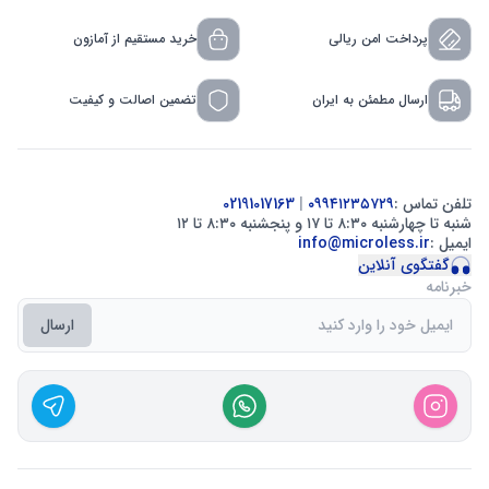
پرداخت امن ریالی
خرید مستقیم از آمازون
ارسال مطمئن به ایران
تضمین اصالت و کیفیت
تلفن تماس :
۰۹۹۴۱۲۳۵۷۲۹
|
02191017163
شنبه تا چهارشنبه ۸:۳۰ تا ۱۷ و پنجشنبه ۸:۳۰ تا ۱۲
ایمیل :
info@microless.ir
گفتگوی آنلاین
خبرنامه
ارسال