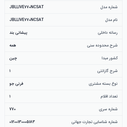
شماره مدل
JBLLIVE770NCSAT
نام مدل
JBLLIVE770NCSAT
رسانه داخلی
پیشانی بند
شرح محدوده سنی
همه
کشور مبدا
چین
شرح گارانتی
۱
نوع بسته مشتری
فرنی جو
تعداد اقلام
۱
شماره سری
770
شماره شناسایی تجارت جهانی
01200130005183