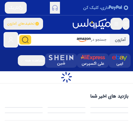
داری، کلیک کن
تاریک
تخفیف‌های آمازون
آمازون
جستجو در
مشاهده همه
شین
ایبی
علی اکسپرس
بازدید های اخیر شما