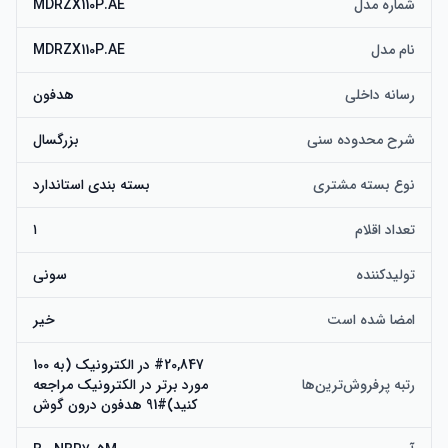
شماره مدل
MDRZX110P.AE
نام مدل
MDRZX110P.AE
رسانه داخلی
هدفون
شرح محدوده سنی
بزرگسال
نوع بسته مشتری
بسته بندی استاندارد
تعداد اقلام
۱
تولیدکننده
سونی
امضا شده است
خیر
#20,847 در الکترونیک (به 100
رتبه پرفروش‌ترین‌ها
مورد برتر در الکترونیک مراجعه
کنید)#91 هدفون درون گوش