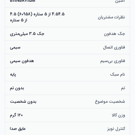
آسین
B00NBR705M
4.54.5 از 5 ستاره (60958) 4.5
نظرات مشتریان
از 5 ستاره
جک هدفون
جک 3.5 میلی‌متری
فناوری اتصال
سیمی
فناوری بی‌سیم
هدفون سیمی
نام سبک
پایه
تم
بدون تم
شخصیت موضوع
بدون شخصیت
وزن کالا
۱۲۰ گرم
کنترل نویز
عایق صدا