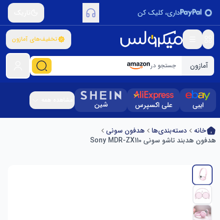
داری، کلیک کن
تاریک
تخفیف‌های آمازون
آمازون
جستجو در
مشاهده همه
شین
ایبی
علی اکسپرس
خانه
دسته‌بندی‌ها
هدفون سونی
هدفون هدبند تاشو سونی Sony MDR-ZX110