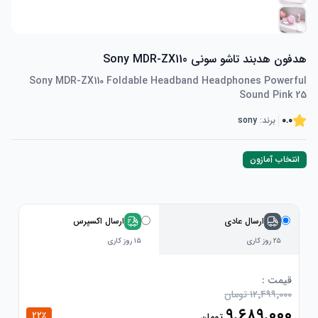
هدفون هدبند تاشو سونی Sony MDR-ZX110
Sony MDR-ZX110 Foldable Headband Headphones Powerful
Sound Pink 25
0.0
برند:
sony
انتخاب آمازون
ارسال عادی
ارسال اکسپرس
۲۵ روز کاری
۱۵ روز کاری
قیمت :
۱۲٬۴۹۹٬۰۰۰ تومان
۹٬۶۸۹٬۰۰۰
22
٪
تومان