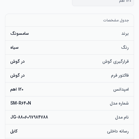
120 اهم
جدول مشخصات
برند
سامسونگ
رنگ
سیاه
قرارگیری گوش
در گوش
فاکتور فرم
در گوش
امپدانس
120 اهم
شماره مدل
SM-R640N
نام مدل
JG-8806097984788
رسانه داخلی
کابل