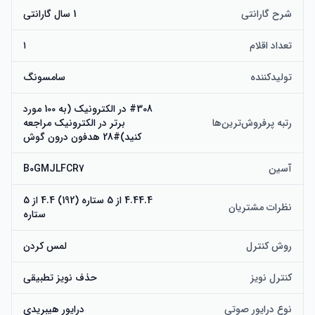
شرح گارانتی
1 سال گارانتی
تعداد اقلام
۱
تولیدکننده
سامسونگ
#308 در الکترونیک (به 100 مورد
رتبه پرفروش‌ترین‌ها
برتر در الکترونیک مراجعه
کنید)#28 هدفون درون گوش
آسین
B0GMJLFCR7
4.44.4 از 5 ستاره (192) 4.4 از 5
نظرات مشتریان
ستاره
روش کنترل
لمس کردن
کنترل نویز
حذف نویز تطبیقی
نوع درایور صوتی
درایور هیبریدی