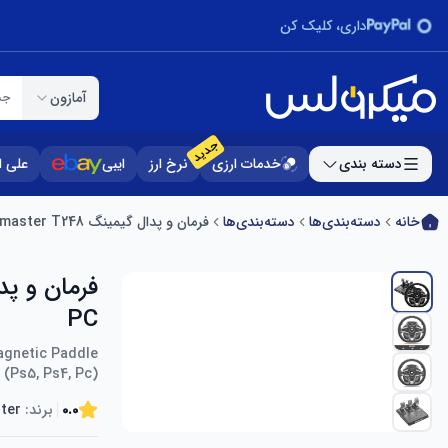
داری، کلیک کن
آمازون
جس
جدید
دسته بندی
خدمات ارزی
نرخ ارز
ایبی
علی 
خانه
دسته‌بندی‌ها
دسته‌بندی‌ها
فرمان و پدال گیمینگ Thrustmaster T248 مناسب Ps5، Ps4، PC
PC
agnetic Paddle
 (Ps5, Ps4, Pc)
0.0
برند:
ter