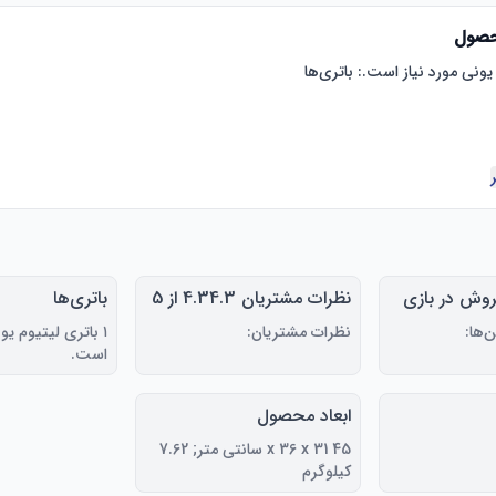
حصول
370 پرفروش در بازی
نظرات مشتریان 4.34.3 از 5
باتری‌ها
های ویدیویی (به 100 بازی
ستاره (1809)
‌ها:
نظرات مشتریان:
۱ باتری لیتیوم یو
ای ویدیویی
است.
مراجعه کنید) شماره 9 در
PlayStat
ابعاد محصول
45 x 36 x 31 سانتی متر; 7.62
کیلوگرم