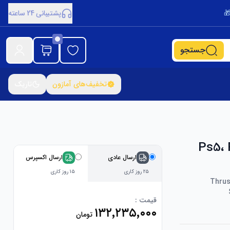
پشتیبانی 24 ساعته
جستجو
تخفیف‌های آمازون
تاریک
Thrustmaster T مناسب Ps5، Ps4،
ارسال عادی
ارسال اکسپرس
۲۵ روز کاری
۱۵ روز کاری
Thrus
قیمت :
۱۳۲٬۲۳۵٬۰۰۰
تومان