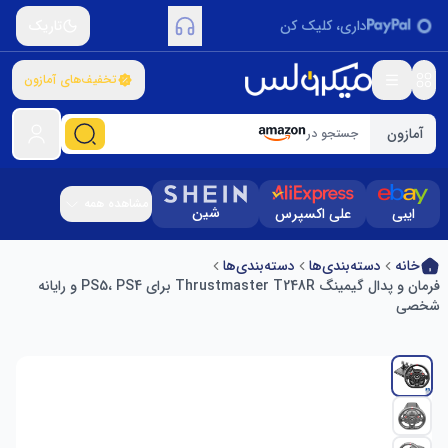
داری، کلیک کن
تاریک
تخفیف‌های آمازون
آمازون
جستجو در
مشاهده همه
شین
ایبی
علی اکسپرس
خانه
دسته‌بندی‌ها
دسته‌بندی‌ها
فرمان و پدال گیمینگ Thrustmaster T248R برای PS5، PS4 و رایانه
شخصی