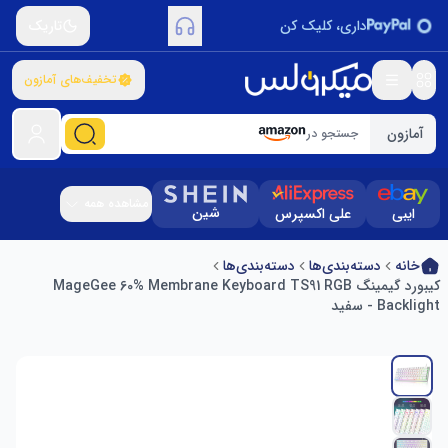
داری، کلیک کن
تاریک
تخفیف‌های آمازون
آمازون
جستجو در
مشاهده همه
شین
ایبی
علی اکسپرس
خانه
دسته‌بندی‌ها
دسته‌بندی‌ها
کیبورد گیمینگ MageGee 60% Membrane Keyboard TS91 RGB
Backlight - سفید