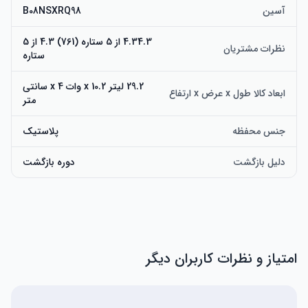
آسین
B08NSXRQ98
4.34.3 از 5 ستاره (761) 4.3 از 5
نظرات مشتریان
ستاره
29.2 لیتر x 10.2 وات x 4 سانتی
ابعاد کالا طول x عرض x ارتفاع
متر
جنس محفظه
پلاستیک
دلیل بازگشت
دوره بازگشت
امتیاز و نظرات کاربران دیگر