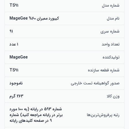
شماره مدل
TS91
نام مدل
کیبورد ممبران 60% MageGee
شماره سری
91
تعداد واحد
۱ عدد
تولیدکننده
MageGee
شماره قطعه سازنده
TS91
صدور گواهینامه تست خارجی
ناموجود
وزن کالا
263 گرم
شماره 593 در رایانه (به 100 مورد
رتبه پرفروش‌ترین‌ها
برتر در رایانه مراجعه کنید) شماره
9 در صفحه کلیدهای رایانه