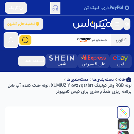
داری، کلیک کن
تاریک
تخفیف‌های آمازون
آمازون
جستجو در
مشاهده همه
شین
ایبی
علی اکسپرس
خانه
دسته‌بندی‌ها
دسته‌بندی‌ها
لوله RGB واتر کولینگ XUMIUZIY 5vz7qstbr1 ،لوله خنک کننده آب قابل
برنامه ریزی همگام سازی برای کیس کامپیوتر