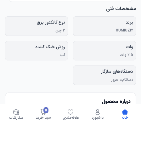
مشخصات فنی
برند
نوع کانکتور برق
XUMIUZIY
3-پین
وات
روش خنک کننده
2.5 وات
آب
دستگاه‌های سازگار
دسکتاپ، سرور
درباره محصول
نور ملایم پانوراما ۳۶۰ درجه: پوشش نوری ARGB، نور ملایم پانوراما 
خانه
داشبورد
علاقه‌مندی
سبد خرید
سفارشات
۳۶۰ درجه، نور ملایم با روشنایی بالا، خنک‌تر، جلوه‌های نوری 
۳۵ مهره لامپ ARGB: پوشش لوله‌ای هماهنگ‌شده که تا ۳۵ مهره 