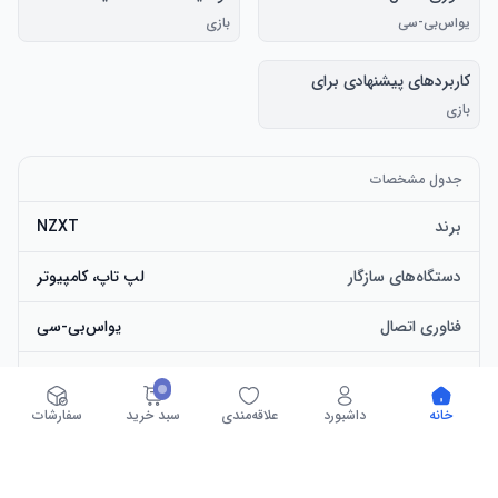
یو‌اس‌بی-سی
بازی
کاربردهای پیشنهادی برای
محصول
بازی
جدول مشخصات
برند
NZXT
دستگاه‌های سازگار
لپ تاپ، کامپیوتر
فناوری اتصال
یو‌اس‌بی-سی
توضیحات صفحه کلید
بازی
خانه
داشبورد
علاقه‌مندی
سبد خرید
سفارشات
کاربردهای پیشنهادی برای
بازی
محصول