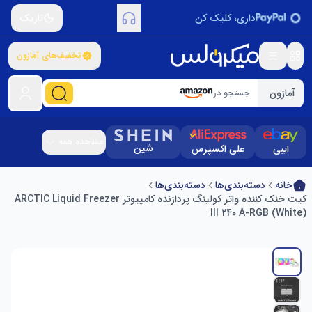
داری، کلیک کن
تاریک
تخفیف‌های آمازون
آمازون
جستجو در
مشاهده همه
شین
ایبی
علی اکسپرس
خانه
دسته‌بندی‌ها
دسته‌بندی‌ها
کیت خنک کننده واتر کولینگ پردازنده کامپیوتر ARCTIC Liquid Freezer
III 240 A-RGB (White)