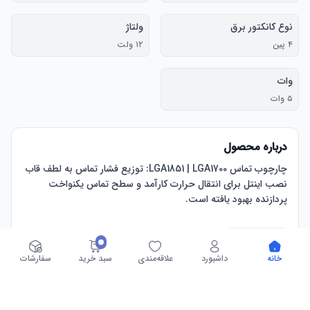
نوع کانکتور برق
ولتاژ
۴ پین
۱۲ ولت
وات
۵ وات
درباره محصول
چارچوب تماس LGA1851 | LGA1700: توزیع فشار تماس به لطف قاب 
نصب اینتل برای انتقال حرارت کارآمد و سطح تماس یکنواخت 
نصب آفست بومی AMD: برای طراحی ماژول چند تراشه‌ای 
مشاهده بیشتر
پردازنده‌های Ryzen بهینه شده است. آفست 5 میلی‌متری برای 
خانه
داشبورد
علاقه‌مندی
سبد خرید
سفارشات
جدول مشخصات
خنک‌کننده مبدل ولتاژ فعال: فن VRM کنترل‌شده با PWM همچنین 