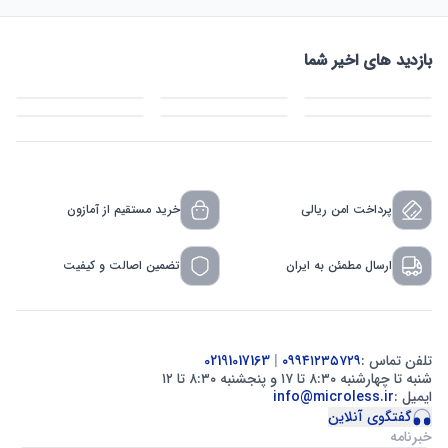
بازدید های اخیر شما
پرداخت امن ریالی
خرید مستقیم از آمازون
ارسال مطمئن به ایران
تضمین اصالت و کیفیت
تلفن تماس :
۰۹۹۴۱۲۳۵۷۲۹
|
02191017163
شنبه تا چهارشنبه ۸:۳۰ تا ۱۷ و پنجشنبه ۸:۳۰ تا ۱۲
ایمیل :
info@microless.ir
گفتگوی آنلاین
خبرنامه