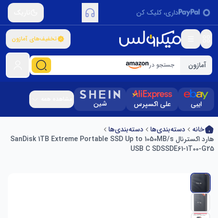
داری، کلیک کن
تاریک
تخفیف‌های آمازون
آمازون
جستجو در
مشاهده همه
شین
ایبی
علی اکسپرس
خانه
دسته‌بندی‌ها
دسته‌بندی‌ها
هارد اکسترنال SanDisk 1TB Extreme Portable SSD Up to 1050MB/s
USB C SDSSDE61-1T00-G25