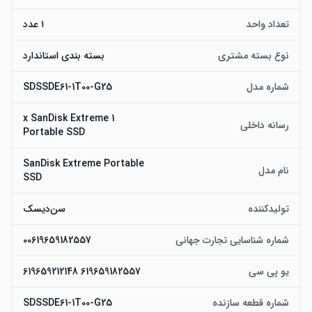
تعداد واحد
۱ عدد
نوع بسته مشتری
بسته بندی استاندارد
شماره مدل
SDSSDE61-1T00-G25
1 x SanDisk Extreme
رسانه داخلی
Portable SSD
SanDisk Extreme Portable
نام مدل
SSD
تولیدکننده
سن‌دیسک
شماره شناسایی تجارت جهانی
00619659182557
یو پی سی
619659182557 619659212148
شماره قطعه سازنده
SDSSDE61-1T00-G25