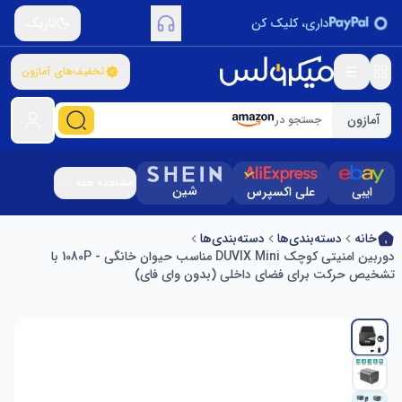
داری، کلیک کن
تاریک
تخفیف‌های آمازون
آمازون
جستجو در
مشاهده همه
شین
ایبی
علی اکسپرس
خانه
دسته‌بندی‌ها
دسته‌بندی‌ها
دوربین امنیتی کوچک DUVIX Mini مناسب حیوان خانگی - 1080P با
تشخیص حرکت برای فضای داخلی (بدون وای فای)