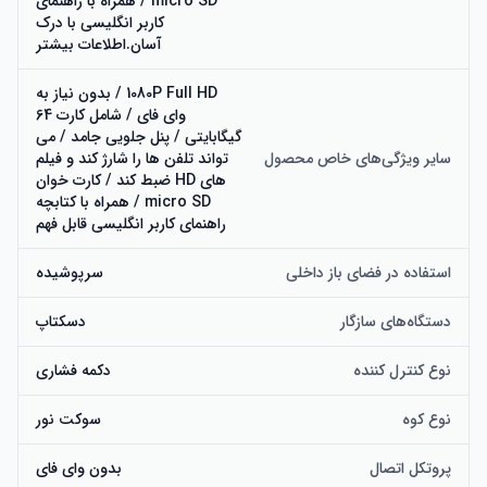
micro SD / همراه با راهنمای
کاربر انگلیسی با درک
آسان.اطلاعات بیشتر
1080P Full HD / بدون نیاز به
وای فای / شامل کارت 64
گیگابایتی / پنل جلویی جامد / می
سایر ویژگی‌های خاص محصول
تواند تلفن ها را شارژ کند و فیلم
های HD ضبط کند / کارت خوان
micro SD / همراه با کتابچه
راهنمای کاربر انگلیسی قابل فهم
استفاده در فضای باز داخلی
سرپوشیده
دستگاه‌های سازگار
دسکتاپ
نوع کنترل کننده
دکمه فشاری
نوع کوه
سوکت نور
پروتکل اتصال
بدون وای فای