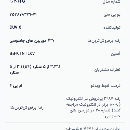
شماره مدل
903-64G
یو پی سی
753878379074
تولیدکننده
DUVIX
رتبه پرفروش‌ترین‌ها
#30 دوربین های جاسوسی
آسین
B0FKTNTLKV
3.13.1 از 5 ستاره (54) 3.1 از 5
نظرات مشتریان
ستاره
فرمت ضبط ویدئو
ام پی ۴
رتبه 3987 پرفروش در الکترونیک
(به 100 برتر در الکترونیک مراجعه
رتبه پرفروش‌ترین‌ها:
کنید) شماره 30 در دوربین های
جاسوسی
نظرات مشتریان 3.13.1 از 5 ستاره