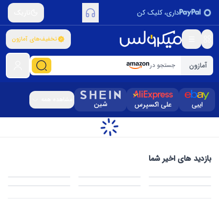
داری، کلیک کن
تاریک
تخفیف‌های آمازون
آمازون
جستجو در
مشاهده همه
شین
ایبی
علی اکسپرس
بازدید های اخیر شما