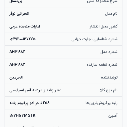
شرح محدوده سنی
بزرگسال
نام مدل
انحرافی نوآر
کشور محل انتشار
امارات متحده عربی
شماره شناسایی تجارت جهانی
06291100137275
شماره مدل
AHP1882
شماره قطعه سازنده
AHP1882
تولیدکننده
الحرمین
نام نوع کالا
عطر زنانه و مردانه آمبر اسپایسی
رتبه پرفروش‌ترین‌ها
#258 در ادو پرفیوم زنانه
آسین
B07HG3M5TK