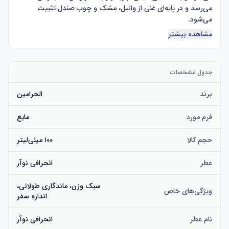
می‌رسد و در پایه‌ای غنی از وانیل، مشک و چوب صندل تثبیت 
مشاهده بیشتر
پیچیده و جذاب: رایحه‌ای گرم و چوبی که برای افرادی ساخته شده 
است که می‌خواهند با رایحه‌ای منحصر به فرد و جذاب، جلوه‌ای 
جدول مشخصات
جذابیت چندمنظوره برای هر دو جنس: این عطر که برای آقایان و 
برند
الحرامین
خانم‌ها طراحی شده است، مکمل هر موقعیتی، از گردش‌های 
فرم مورد
مایع
فرمول ماندگار: ترکیب نفیس آن، ماندگاری رایحه را در طول روز 
حجم کالا
۱۰۰ میلی‌لیتر
عطر
انحرافی نوآر
انتخاب عالی برای هدیه: این عطر با بطری زیبا، هدیه‌ای ایده‌آل برای 
علاقه‌مندان به عطر یا هر کسی است که به عطرهای لوکس علاقه 
سبک وزن، ماندگاری طولانی،
دارد.
ویژگی‌های خاص
اندازه سفر
نام عطر
انحرافی نوآر