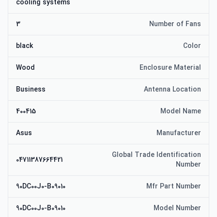
cooling systems
3
Number of Fans
black
Color
Wood
Enclosure Material
Business
Antenna Location
400415
Model Name
Asus
Manufacturer
Global Trade Identification
04711387664421
Number
90DC00J0-B09010
Mfr Part Number
90DC00J0-B09010
Model Number