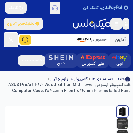
داری، کلیک کن
تاریک
تخفیف‌های آمازون
آمازون
جستجو در
مشاهده همه
شین
ایبی
علی اکسپرس
خانه
دسته‌بندی‌ها
کامپیوتر و لوازم جانبی
قاب کامپیوتر ایسوس ASUS ProArt P602 Wood Edition Mid Tower
Computer Case, 2x 200mm Front & 140mm Pre-Installed Fans