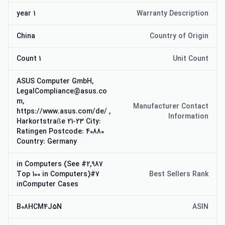
1 year
Warranty Description
China
Country of Origin
1 Count
Unit Count
ASUS Computer GmbH,
LegalCompliance@asus.co
m,
Manufacturer Contact
https://www.asus.com/de/ ,
Information
Harkortstraße 21-23 City:
Ratingen Postcode: 40880
Country: Germany
#2,987 in Computers (See
Top 100 in Computers)#7
Best Sellers Rank
inComputer Cases
B08HCM4J5N
ASIN