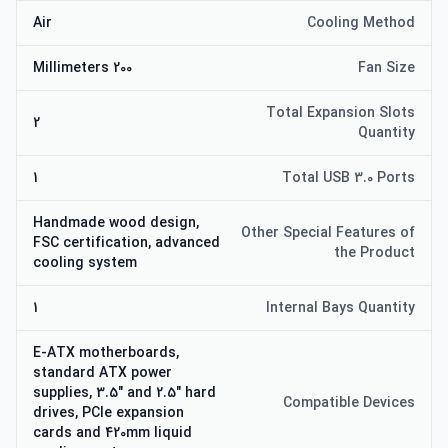
Air
Cooling Method
200 Millimeters
Fan Size
Total Expansion Slots
2
Quantity
1
Total USB 3.0 Ports
Handmade wood design,
Other Special Features of
FSC certification, advanced
the Product
cooling system
1
Internal Bays Quantity
E-ATX motherboards,
standard ATX power
supplies, 3.5" and 2.5" hard
Compatible Devices
drives, PCIe expansion
cards and 420mm liquid