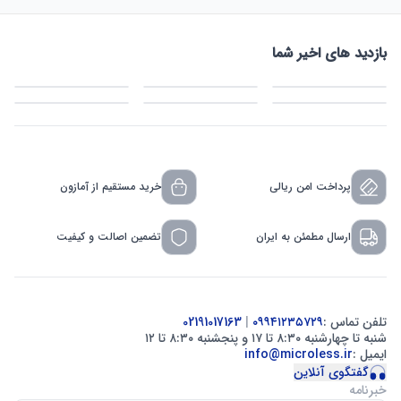
بازدید های اخیر شما
پرداخت امن ریالی
خرید مستقیم از آمازون
ارسال مطمئن به ایران
تضمین اصالت و کیفیت
تلفن تماس :
۰۹۹۴۱۲۳۵۷۲۹
|
02191017163
شنبه تا چهارشنبه ۸:۳۰ تا ۱۷ و پنجشنبه ۸:۳۰ تا ۱۲
ایمیل :
info@microless.ir
گفتگوی آنلاین
خبرنامه