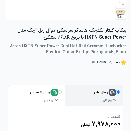
پیکاپ گیتار الکتریک هامباکر سرامیکی دوآل ریل آرتک مدل
HXTN Super Power با بریج ۱۶.۸K، مشکی
Artec HXTN Super Power Dual Hot Rail Ceramic Humbucker
Electric Guitar Bridge Pickup 16.8K, Black
0.0
برند:
Musiclily
ارسال عادی
ارسال اکسپرس
۲۵ روز کاری
۱۵ روز کاری
قیمت :
۷٬۹۷۸٬۰۰۰
تومان