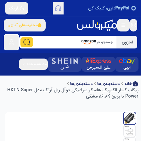
داری، کلیک کن
تاریک
تخفیف‌های آمازون
آمازون
جستجو در
مشاهده همه
شین
ایبی
علی اکسپرس
خانه
دسته‌بندی‌ها
دسته‌بندی‌ها
پیکاپ گیتار الکتریک هامباکر سرامیکی دوآل ریل آرتک مدل HXTN Super
Power با بریج ۱۶.۸K، مشکی