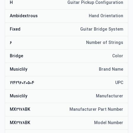
H
Guitar Pickup Configuration
Ambidextrous
Hand Orientation
Fixed
Guitar Bridge System
6
Number of Strings
Bridge
Color
Musiclily
Brand Name
194296020504
UPC
Musiclily
Manufacturer
MX2978BK
Manufacturer Part Number
MX2978BK
Model Number